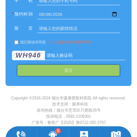
*
手机
*
预约时间
留言
我已阅读并同意
《个人信息授权和保护声明》
WH946
提交
Copyright ©2016-2024 烟台华厦康爱眼科医院.All rights reserved.
技术支持：眼界科技
咨询热线：
烟台市芝罘区只楚路26号
投诉电话：
0592-2109301
广审号：鲁医广【2025】第0722-282-3707
6