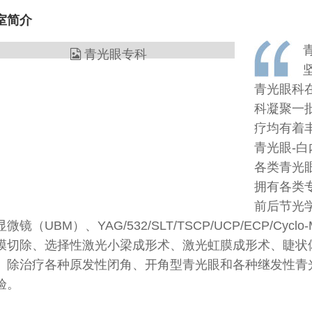
室简介
青光眼科
科凝聚一
疗均有着
青光眼-
各类青光
拥有各类专
前后节光
显微镜（UBM）、YAG/532/SLT/TSCP/UCP/ECP/
膜切除、选择性激光小梁成形术、激光虹膜成形术、睫状
。除治疗各种原发性闭角、开角型青光眼和各种继发性青
验。