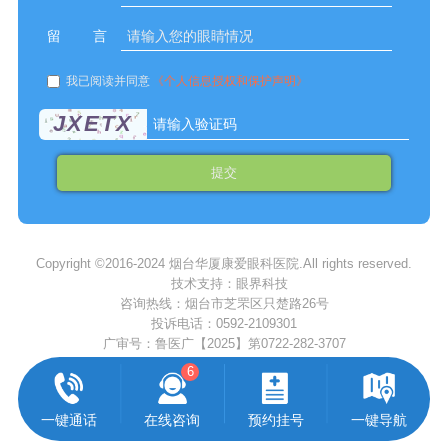
留言
我已阅读并同意
《个人信息授权和保护声明》
JXETX
提交
Copyright ©2016-2024 烟台华厦康爱眼科医院.All rights reserved.
技术支持：眼界科技
咨询热线：
烟台市芝罘区只楚路26号
投诉电话：
0592-2109301
广审号：鲁医广【2025】第0722-282-3707
6
一键通话
在线咨询
预约挂号
一键导航