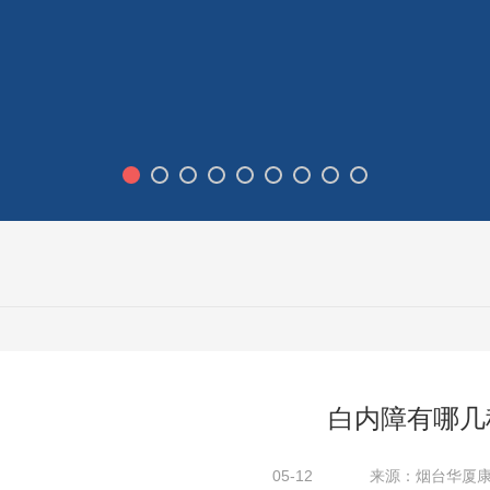
白内障有哪几
05-12
来源：烟台华厦