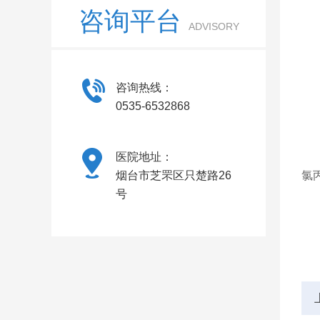
咨询平台
出
ADVISORY
与
咨询热线：
0535-6532868
医院地址：
长
烟台市芝罘区只楚路26
氯
号