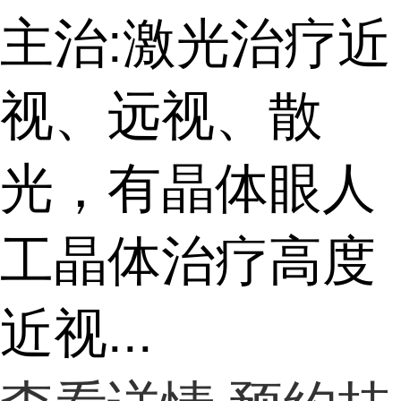
主治:
激光治疗近
视、远视、散
光，有晶体眼人
工晶体治疗高度
近视...