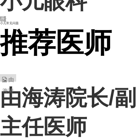
小儿眼科
斜视
弱视
小儿常见问题
推荐医师
由海涛
院长/副
主任医师