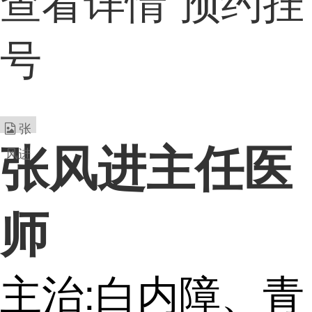
查看详情
预约挂
号
张风进
主任医
师
主治:
白内障、青