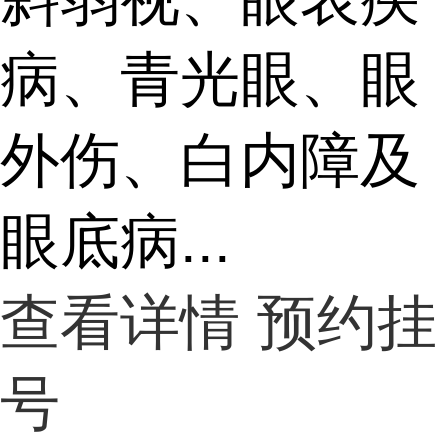
病、青光眼、眼
外伤、白内障及
眼底病...
查看详情
预约挂
号